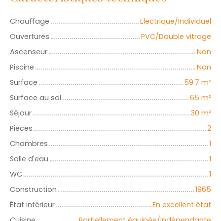
Chauffage
Electrique/Individuel
Ouvertures
PVC/Double vitrage
Ascenseur
Non
Piscine
Non
Surface
59.7
m²
Surface au sol
65
m²
Séjour
30
m²
Pièces
2
Chambres
1
Salle d'eau
1
WC
1
Construction
1965
État intérieur
En excellent état
Cuisine
Partiellement équipée/Indépendante