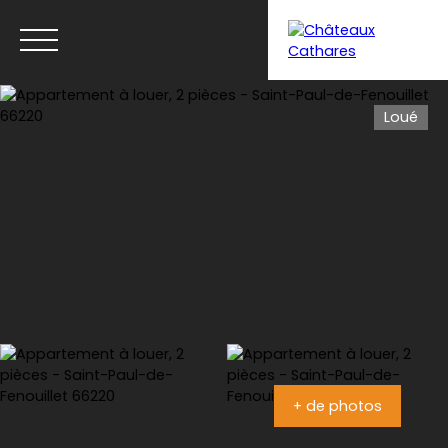
Loué
Menu
Estimation
+ de photos