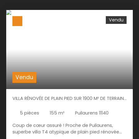
Vendu
Vendu
VILLA RÉNOVÉE DE PLAIN PIED SUR 1900 M² DE TERRAIN
- PUILAURENCE 11140- FRANCE
5
pièces
155
m²
Puilaurens 11140
Coup de cœur assuré ! Proche de Puilaurens,
superbe villa T4 atypique de plain pied rénovée
avec goût, sise sur deux parcelles, soit 1929 m² au