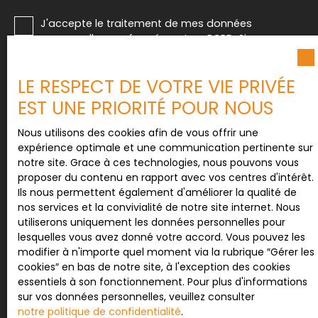
J'accepte le traitement de mes données
personnelles conformément au RGPD. Si vous ne
souhaitez pas faire l'objet de prospection
commerciale par voie téléphonique, vous pouvez
LE RESPECT DE VOTRE VIE PRIVÉE
vous inscrire gratuitement sur la liste d'opposition
au démarchage téléphonique, prévu par l'article
EST UNE PRIORITÉ POUR NOUS
L223-1 du code de la consommation, sur le site
Internet www.bloctel.gouv.fr ou par courrier
Nous utilisons des cookies afin de vous offrir une
adressé à :
expérience optimale et une communication pertinente sur
notre site. Grace à ces technologies, nous pouvons vous
Société Worldline, Service Bloctel, CS 61311, 41013
proposer du contenu en rapport avec vos centres d'intérêt.
BLOIS CEDEX.
Ils nous permettent également d'améliorer la qualité de
nos services et la convivialité de notre site internet. Nous
Pour en savoir plus sur le traitement de vos
utiliserons uniquement les données personnelles pour
données personnelles, veuillez consulter notre
lesquelles vous avez donné votre accord. Vous pouvez les
politique de confidentialité
.
modifier à n'importe quel moment via la rubrique ″Gérer les
cookies″ en bas de notre site, à l'exception des cookies
essentiels à son fonctionnement. Pour plus d'informations
sur vos données personnelles, veuillez consulter
Recevoir des annonces
notre politique de confidentialité
.