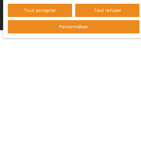
Tout accepter
Tout refuser
Personnaliser
JE RECHERCHE UN BIEN
Vente maison Saint-Paul-de-Fenouillet (66220)
Vente maison Maury (66460)
Vente maison Duilhac-sous-Peyrepertuse (11350)
Vente maison Cucugnan (11350)
Vente maison Caudiès-de-Fenouillèdes (66220)
Vente maison Soulatgé (11330)