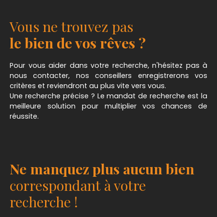
local se distingue par des hauteurs sous plafond
impressionnantes qui permettent une grande
Vous ne trouvez pas
flexibilité d'aménagement et offrent un espace de
travail optimal. L'emplacement de ce local
le bien de vos rêves ?
industriel est un atout majeur. Situé à proximité de
toutes les commodités nécessaires à la vie
Pour vous aider dans votre recherche, n'hésitez pas à
professionnelle, vous bénéficierez d'un accès
nous contacter, nos conseillers enregistrerons vos
rapide et facile aux infrastructures essentielles.
critères et reviendront au plus vite vers vous.
Imaginez-vous commencer votre journée de
Une recherche précise ? Le mandat de recherche est la
travail en sachant que tout est à portée de main :
meilleure solution pour multiplier vos chances de
des transports en commun pour vos
réussite.
déplacements professionnels, des
établissements scolaires pour vos enfants, et des
services de proximité pour vos besoins quotidiens.
Retrouvez l'ensemble de nos biens sur notre site :
Châteaux Cathares Immobilier. EXCLUSIVITE
Ne manquez plus aucun bien
CHATEAUX CATHARES IMMOBILIER
correspondant à votre
recherche !