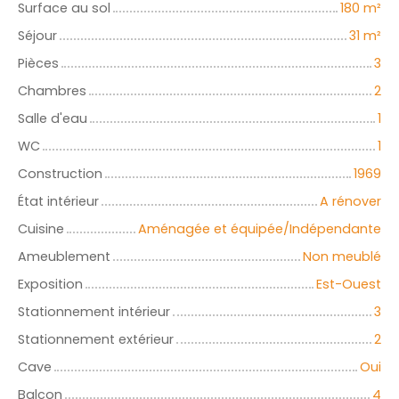
Surface au sol
180
m²
Séjour
31
m²
Pièces
3
Chambres
2
Salle d'eau
1
WC
1
Construction
1969
État intérieur
A rénover
Cuisine
Aménagée et équipée/Indépendante
Ameublement
Non meublé
Exposition
Est-Ouest
Stationnement intérieur
3
Stationnement extérieur
2
Cave
Oui
Balcon
4