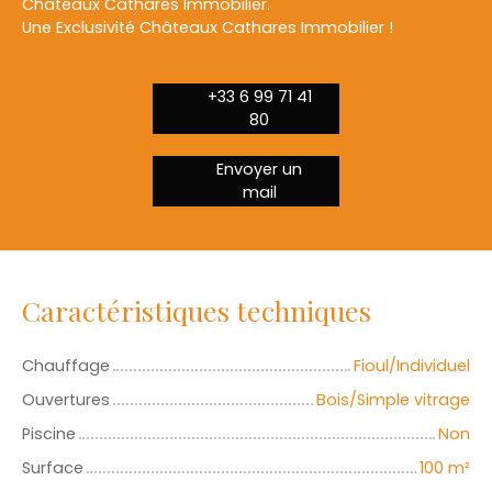
Châteaux Cathares Immobilier.
Une Exclusivité Châteaux Cathares Immobilier !
+33 6 99 71 41
80
Envoyer un
mail
Caractéristiques techniques
Chauffage
Fioul/Individuel
Ouvertures
Bois/Simple vitrage
Piscine
Non
Surface
100
m²