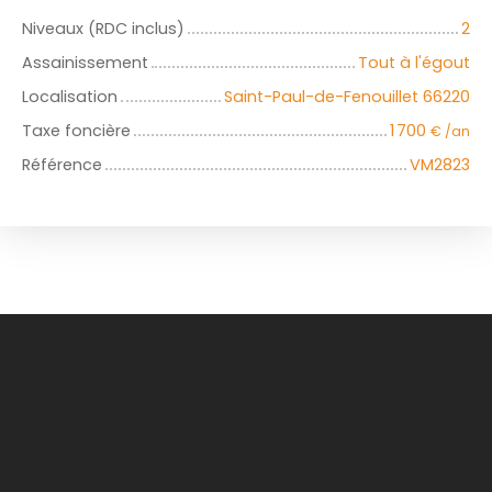
Niveaux (RDC inclus)
2
Assainissement
Tout à l'égout
Localisation
Saint-Paul-de-Fenouillet 66220
Taxe foncière
1 700
€ /an
Référence
VM2823