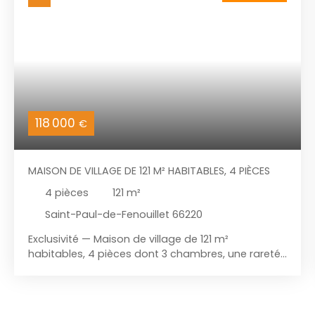
118 000
€
MAISON DE VILLAGE DE 121 M² HABITABLES, 4 PIÈCES
4
pièces
121
m²
Saint-Paul-de-Fenouillet 66220
Exclusivité — Maison de village de 121 m²
habitables, 4 pièces dont 3 chambres, une rareté
sur le secteur pour un bien offrant un beau
volume. Le rez-de-chaussée comprend un séjour
lumineux, une cuisine indépendante, une salle
d'eau fonctionnelle ; l’étage propose trois