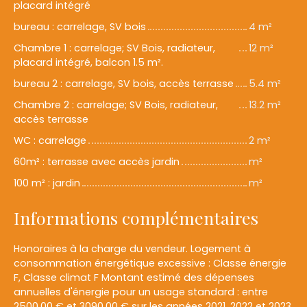
placard intégré
bureau : carrelage, SV bois
4 m²
Chambre 1 : carrelage; SV Bois, radiateur,
12 m²
placard intégré, balcon 1.5 m².
bureau 2 : carrelage, SV bois, accès terrasse
5.4 m²
Chambre 2 : carrelage; SV Bois, radiateur,
13.2 m²
accès terrasse
WC : carrelage
2 m²
60m² : terrasse avec accès jardin
m²
100 m² : jardin
m²
Informations complémentaires
Honoraires à la charge du vendeur. Logement à
consommation énergétique excessive : Classe énergie
F, Classe climat F Montant estimé des dépenses
annuelles d'énergie pour un usage standard : entre
2500.00 € et 3090.00 € sur les années 2021, 2022 et 2023