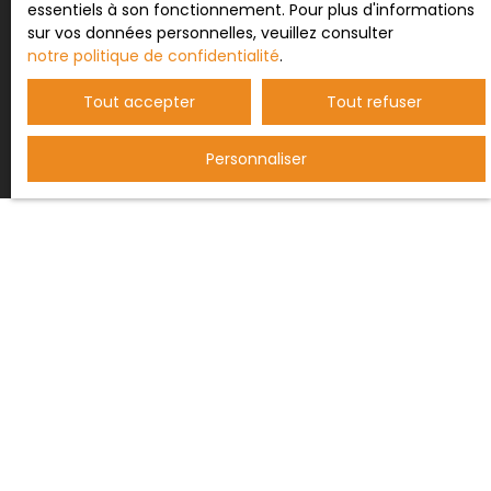
essentiels à son fonctionnement. Pour plus d'informations
sur vos données personnelles, veuillez consulter
notre politique de confidentialité
.
Recevoir des annonces
Tout accepter
Tout refuser
Personnaliser
JE RECHERCHE UN BIEN
Vente maison Saint-Paul-de-Fenouillet (66220)
Vente maison Maury (66460)
Vente maison Duilhac-sous-Peyrepertuse (11350)
Vente maison Cucugnan (11350)
Vente maison Caudiès-de-Fenouillèdes (66220)