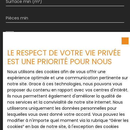
Surface min (m²)
Pièces min
J'accepte le traitement de mes données
personnelles conformément au RGPD. Si vous ne
souhaitez pas faire l'objet de prospection
LE RESPECT DE VOTRE VIE PRIVÉE
commerciale par voie téléphonique, vous pouvez
vous inscrire gratuitement sur la liste d'opposition
EST UNE PRIORITÉ POUR NOUS
au démarchage téléphonique, prévu par l'article
L223-1 du code de la consommation, sur le site
Nous utilisons des cookies afin de vous offrir une
Internet www.bloctel.gouv.fr ou par courrier
expérience optimale et une communication pertinente sur
adressé à :
notre site. Grace à ces technologies, nous pouvons vous
proposer du contenu en rapport avec vos centres d'intérêt.
Société Worldline, Service Bloctel, CS 61311, 41013
Ils nous permettent également d'améliorer la qualité de
BLOIS CEDEX.
nos services et la convivialité de notre site internet. Nous
utiliserons uniquement les données personnelles pour
Pour en savoir plus sur le traitement de vos
lesquelles vous avez donné votre accord. Vous pouvez les
données personnelles, veuillez consulter notre
modifier à n'importe quel moment via la rubrique ″Gérer les
politique de confidentialité
.
cookies″ en bas de notre site, à l'exception des cookies