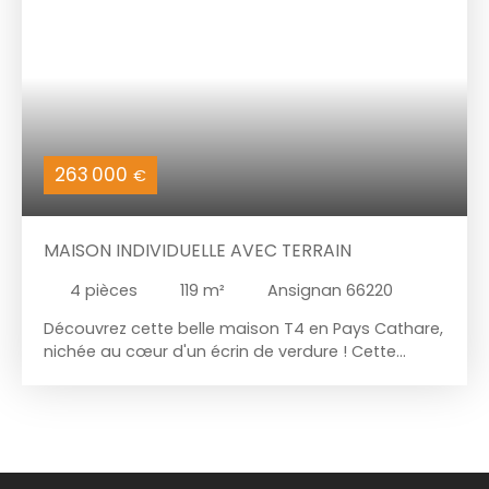
263 000
€
MAISON INDIVIDUELLE AVEC TERRAIN
4
pièces
119
m²
Ansignan 66220
Découvrez cette belle maison T4 en Pays Cathare,
nichée au cœur d'un écrin de verdure ! Cette
maison de 119 m² environ, construite en 2006, est
une véritable invitation à la sérénité, avec son
plain-pied qui la rend accessible à tous. Son
séjour de 37 m², baigné de lumière grâce à son
exposition est l'endroit idéal pour partager des