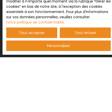
modifier à n'importe quel moment via la rubrique ″Gérer les
données personnelles, veuillez consulter notre
cookies″ en bas de notre site, à l'exception des cookies
politique de confidentialité
.
essentiels à son fonctionnement. Pour plus d'informations
sur vos données personnelles, veuillez consulter
notre politique de confidentialité
.
Recevoir des annonces
Tout accepter
Tout refuser
Personnaliser
JE RECHERCHE UN BIEN
Vente maison Saint-Paul-de-Fenouillet (66220)
Vente maison Maury (66460)
Vente maison Duilhac-sous-Peyrepertuse (11350)