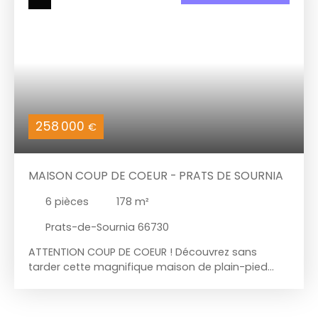
258 000
€
MAISON COUP DE COEUR - PRATS DE SOURNIA
6
pièces
178
m²
Prats-de-Sournia 66730
ATTENTION COUP DE COEUR ! Découvrez sans
tarder cette magnifique maison de plain-pied
d'environ 180 m² habitables. Nichée sur un terrain
d'environ 1000 m², elle offre une vue panoramique
sur le Fenouillèdes. Construite en 2011, cette