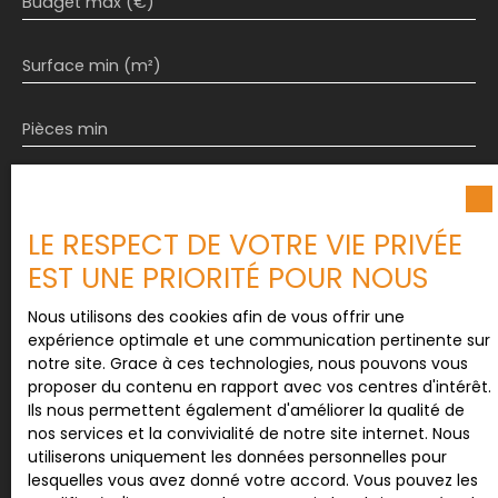
Budget max (€)
Surface min (m²)
Pièces min
J'accepte le traitement de mes données
personnelles conformément au RGPD. Si vous ne
LE RESPECT DE VOTRE VIE PRIVÉE
souhaitez pas faire l'objet de prospection
commerciale par voie téléphonique, vous pouvez
EST UNE PRIORITÉ POUR NOUS
vous inscrire gratuitement sur la liste d'opposition
au démarchage téléphonique, prévu par l'article
Nous utilisons des cookies afin de vous offrir une
L223-1 du code de la consommation, sur le site
expérience optimale et une communication pertinente sur
Internet www.bloctel.gouv.fr ou par courrier
notre site. Grace à ces technologies, nous pouvons vous
adressé à :
proposer du contenu en rapport avec vos centres d'intérêt.
Ils nous permettent également d'améliorer la qualité de
Société Worldline, Service Bloctel, CS 61311, 41013
nos services et la convivialité de notre site internet. Nous
BLOIS CEDEX.
utiliserons uniquement les données personnelles pour
lesquelles vous avez donné votre accord. Vous pouvez les
Pour en savoir plus sur le traitement de vos