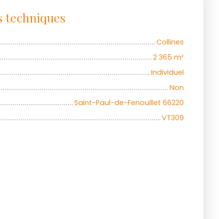
s techniques
Collines
2 365
m²
Individuel
Non
Saint-Paul-de-Fenouillet 66220
VT309