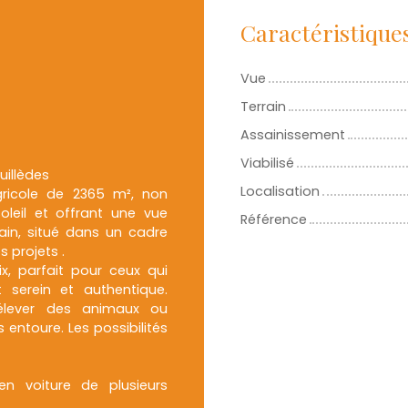
Caractéristique
Vue
Terrain
Assainissement
Viabilisé
uillèdes
Localisation
agricole de 2365 m², non
oleil et offrant une vue
Référence
rain, situé dans un cadre
s projets .
x, parfait pour ceux qui
 serein et authentique.
 élever des animaux ou
 entoure. Les possibilités
n voiture de plusieurs