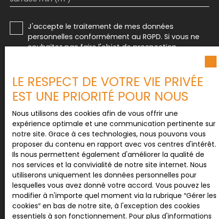
J'accepte le traitement de mes données
personnelles conformément au RGPD. Si vous ne
souhaitez pas faire l'objet de prospection
commerciale par voie téléphonique, vous pouvez
vous inscrire gratuitement sur la liste d'opposition
LE RESPECT DE VOTRE VIE PRIVÉE
au démarchage téléphonique, prévu par l'article
L223-1 du code de la consommation, sur le site
EST UNE PRIORITÉ POUR NOUS
Internet www.bloctel.gouv.fr ou par courrier
adressé à :
Nous utilisons des cookies afin de vous offrir une
expérience optimale et une communication pertinente sur
Société Worldline, Service Bloctel, CS 61311, 41013
notre site. Grace à ces technologies, nous pouvons vous
BLOIS CEDEX.
proposer du contenu en rapport avec vos centres d'intérêt.
Ils nous permettent également d'améliorer la qualité de
Pour en savoir plus sur le traitement de vos
nos services et la convivialité de notre site internet. Nous
données personnelles, veuillez consulter notre
utiliserons uniquement les données personnelles pour
politique de confidentialité
.
lesquelles vous avez donné votre accord. Vous pouvez les
modifier à n'importe quel moment via la rubrique ″Gérer les
cookies″ en bas de notre site, à l'exception des cookies
essentiels à son fonctionnement. Pour plus d'informations