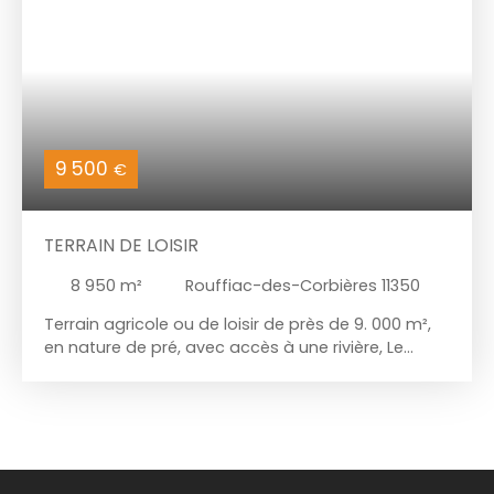
9 500
€
TERRAIN DE LOISIR
8 950
m²
Rouffiac-des-Corbières 11350
Terrain agricole ou de loisir de près de 9. 000 m²,
en nature de pré, avec accès à une rivière, Le
terrain est accessible par un chemin praticable. Il
dispose d'une vue magnifique sur le château de
Peyrepertuse au sud. Non constructible, vous
pourrez toutefois disposer d'une cabane (- de 5
m²), planter des arbres ou faire un potager. A
l'écart du village, très au calme, un lieu de repos