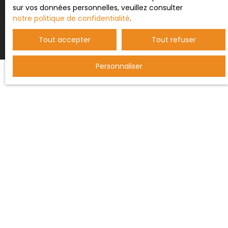
Recevoir des annonces
sur vos données personnelles, veuillez consulter
notre politique de confidentialité
.
Tout accepter
Tout refuser
Personnaliser
JE RECHERCHE UN BIEN
Vente maison Saint-Paul-de-Fenouillet (66220)
Vente maison Maury (66460)
Vente maison Duilhac-sous-Peyrepertuse (11350)
Vente maison Cucugnan (11350)
Vente maison Caudiès-de-Fenouillèdes (66220)
Vente maison Soulatgé (11330)