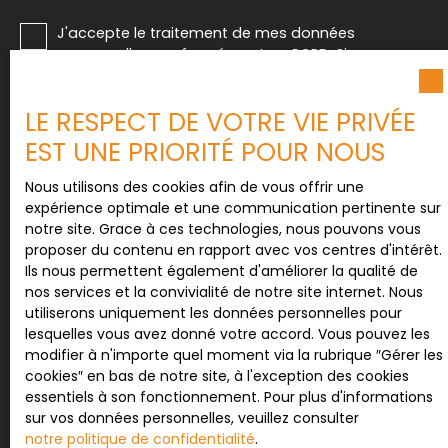
J'accepte le traitement de mes données
personnelles conformément au RGPD. Si vous ne
souhaitez pas faire l'objet de prospection
commerciale par voie téléphonique, vous pouvez
LE RESPECT DE VOTRE VIE PRIVÉE
vous inscrire gratuitement sur la liste d'opposition
au démarchage téléphonique, prévu par l'article
EST UNE PRIORITÉ POUR NOUS
L223-1 du code de la consommation, sur le site
Internet www.bloctel.gouv.fr ou par courrier
Nous utilisons des cookies afin de vous offrir une
adressé à :
expérience optimale et une communication pertinente sur
notre site. Grace à ces technologies, nous pouvons vous
Société Worldline, Service Bloctel, CS 61311, 41013
proposer du contenu en rapport avec vos centres d'intérêt.
BLOIS CEDEX.
Ils nous permettent également d'améliorer la qualité de
nos services et la convivialité de notre site internet. Nous
Pour en savoir plus sur le traitement de vos
utiliserons uniquement les données personnelles pour
données personnelles, veuillez consulter notre
lesquelles vous avez donné votre accord. Vous pouvez les
politique de confidentialité
.
modifier à n'importe quel moment via la rubrique ″Gérer les
cookies″ en bas de notre site, à l'exception des cookies
essentiels à son fonctionnement. Pour plus d'informations
sur vos données personnelles, veuillez consulter
Recevoir des annonces
notre politique de confidentialité
.