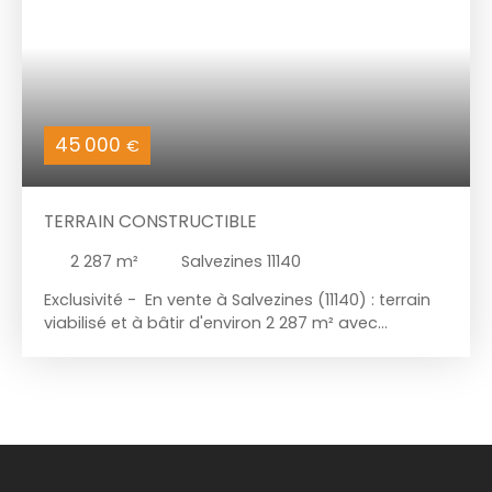
45 000
€
TERRAIN CONSTRUCTIBLE
2 287
m²
Salvezines 11140
Exclusivité - En vente à Salvezines (11140) : terrain
viabilisé et à bâtir d'environ 2 287 m² avec
maisonnette existante (PC) non habitable en
l'état. Environnement arboré, partie à construire
plane. Affaire à saisir ! Venez reprendre contact
avec la nature et respirer à plein poumon la
sérénité des lieux. Retrouvez l'ensemble de nos
biens sur notre site : Châteaux Cathares
Immobilier.