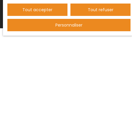
Tout accepter
Tout refuser
Personnaliser
JE RECHERCHE UN BIEN
Vente maison Saint-Paul-de-Fenouillet (66220)
Vente maison Maury (66460)
Vente maison Duilhac-sous-Peyrepertuse (11350)
Vente maison Cucugnan (11350)
Vente maison Caudiès-de-Fenouillèdes (66220)
Vente maison Soulatgé (11330)